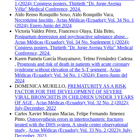
1 (2024): Congress posters. Thirtieth "Dr. Jorge Aveiga
Véliz" Medical Conference, 2024.
Aldo Renso Ronquillo Soxo, Aldo Ronquillo Vaca,
Necrotizing fasciitis
,
Actas Médicas (Ecuador): Vol. 34 No. 1
(2024): Enero-Junio del 2024
Victoria Valdez Pérez, Francesco Olaya, Elda Brito,
Postpartum depression and psychoactive substance abuse.
,
Actas Médicas (Ecuador): Vol. 34 No. Suplement 1 (2024):
Congress posters. Thirtieth "Dr. Jorge Aveiga Véliz" Medical
Conference, 2024.
Karen Pamela García Huayamave, Telmo Fernández Cadena
,
Prognosis and risk of death in patients with acute coronary
syndrome without elevation of the S-T segment
,
Actas
Médicas (Ecuador): Vol. 34 No. 1 (2024): Enero-Junio del
2024
DOMENICA MURILLO,
PREMATURITY AS A RISK
FACTOR FOR THE DEVELOPMENT OF SEVERE
VIRAL BRONCHITIS IN CHILDREN UNDER 3 YEARS
OF AGE
,
Actas Médicas (Ecuador): Vol. 32 No. 2 (2022):
July-December, 2022
Carlos Xavier Moyano Macias, Felipe Fernando Jimenez
Pinto,
Osteosynthesis errors in intertrochanteric fractures
treated with the DHS system. A single center observational
study
,
Actas Médicas (Ecuador): Vol. 33 No. 2 (2023): July-
December, 2023