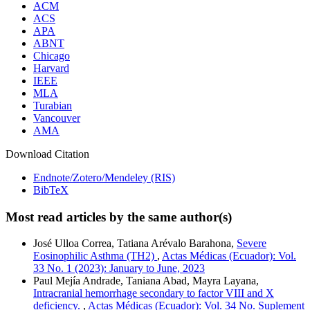
ACM
ACS
APA
ABNT
Chicago
Harvard
IEEE
MLA
Turabian
Vancouver
AMA
Download Citation
Endnote/Zotero/Mendeley (RIS)
BibTeX
Most read articles by the same author(s)
José Ulloa Correa, Tatiana Arévalo Barahona,
Severe
Eosinophilic Asthma (TH2)
,
Actas Médicas (Ecuador): Vol.
33 No. 1 (2023): January to June, 2023
Paul Mejía Andrade, Taniana Abad, Mayra Layana,
Intracranial hemorrhage secondary to factor VIII and X
deficiency.
,
Actas Médicas (Ecuador): Vol. 34 No. Suplement