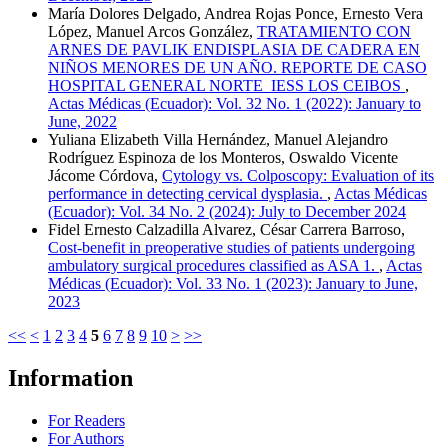
María Dolores Delgado, Andrea Rojas Ponce, Ernesto Vera
López, Manuel Arcos González,
TRATAMIENTO CON
ARNES DE PAVLIK ENDISPLASIA DE CADERA EN
NIÑOS MENORES DE UN AÑO. REPORTE DE CASO
HOSPITAL GENERAL NORTE IESS LOS CEIBOS
,
Actas Médicas (Ecuador): Vol. 32 No. 1 (2022): January to
June, 2022
Yuliana Elizabeth Villa Hernández, Manuel Alejandro
Rodríguez Espinoza de los Monteros, Oswaldo Vicente
Jácome Córdova,
Cytology vs. Colposcopy: Evaluation of its
performance in detecting cervical dysplasia.
,
Actas Médicas
(Ecuador): Vol. 34 No. 2 (2024): July to December 2024
Fidel Ernesto Calzadilla Alvarez, César Carrera Barroso,
Cost-benefit in preoperative studies of patients undergoing
ambulatory surgical procedures classified as ASA 1.
,
Actas
Médicas (Ecuador): Vol. 33 No. 1 (2023): January to June,
2023
<<
<
1
2
3
4
5
6
7
8
9
10
>
>>
Information
For Readers
For Authors