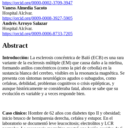
https://orcid.org/0000-0002-3709-3947
Vaness Almedia Sacoto
Hospital Alcívar.
https://orcid.org/0009-0008-3927-5905
Andrés Arroyo Salazar
Hospital Alcívar.
https://orcid.org/0009-0006-8733-7205
Abstract
Introducción:
La esclerosis concéntrica de Baló (ECB) es una rara
variante de la esclerosis múltiple (EM) que causa daño a la mielina,
formando anillos concéntricos (como la piel de cebolla) en la
sustancia blanca del cerebro, visibles en la resonancia magnética. Se
presenta con síntomas neurológicos agudos o subagudos, como
cefaleas, debilidad, problemas cognitivos o crisis epilépticas, y
aunque históricamente se consideraba fatal, ahora se sabe que su
evolución es variable y a veces responde bien.
Caso clínico:
Hombre de 62 años con diabetes tipo II y obesidad;
inicio brusco de hemiparesia derecha, cefalea y estupor. En el
laboratorio se documentó leve leucocitosis; electrolitos y LCR