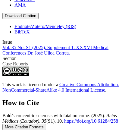
AMA
Download Citation
Endnote/Zotero/Mendeley (RIS)
BibTeX
Issue
Vol. 35 No. S1 (2025): Supplement 1: XXXVI Medical
Conferences Dr. José Ulloa Correa.
Section
Case Reports
This work is licensed under a
Creative Commons Attribution-
NonCommercial-ShareAlike 4.0 International License
.
How to Cite
Baló’s concentric sclerosis with fatal outcome. (2025).
Actas
Médicas (Ecuador)
,
35
(S1), 10.
https://doi.org/10.61284/258
More Citation Formats