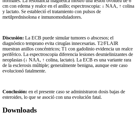
normales. La resonancia magnética mostró una lesión ovoidea de 6
cm con edema y realce en el anillo; espectroscopia: ↓ NAA, ↑ colina
y lactato. Se estableció el tratamiento con pulsos de
metilprednisolona e inmunomoduladores.
Discusión:
La ECB puede simular tumores o abscesos; el
diagnóstico temprano evita cirugías innecesarias. T2/FLAIR
muestran anillos concéntricos; T1 con gadolinio evidencia un realce
periférico. La espectroscopia diferencia lesiones desmielinizantes de
neoplasias (↓ NAA, ↑ colina, lactato). La ECB es una variante rara
de la esclerosis múltiple; generalmente benigna, aunque este caso
evolucionó fatalmente.
Conclusión:
en el presente caso se administraron dosis bajas de
esteroides, lo que se asoció con una evolución fatal.
Downloads