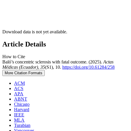
Download data is not yet available.
Article Details
How to Cite
Baló’s concentric sclerosis with fatal outcome. (2025).
Actas
Médicas (Ecuador)
,
35
(S1), 10.
https://doi.org/10.61284/258
More Citation Formats
ACM
ACS
APA
ABNT
Chicago
Harvard
IEEE
MLA
Turabian
Vancouver