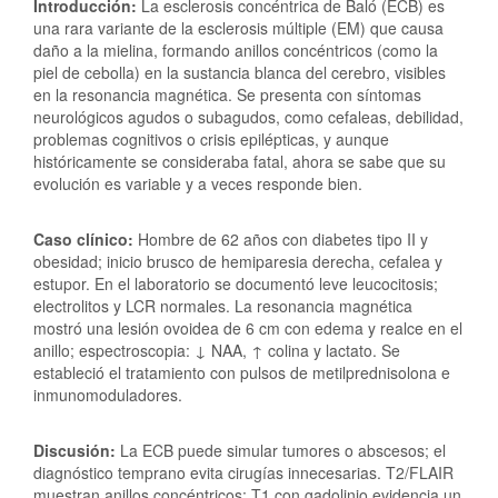
Introducción:
La esclerosis concéntrica de Baló (ECB) es
una rara variante de la esclerosis múltiple (EM) que causa
daño a la mielina, formando anillos concéntricos (como la
piel de cebolla) en la sustancia blanca del cerebro, visibles
en la resonancia magnética. Se presenta con síntomas
neurológicos agudos o subagudos, como cefaleas, debilidad,
problemas cognitivos o crisis epilépticas, y aunque
históricamente se consideraba fatal, ahora se sabe que su
evolución es variable y a veces responde bien.
Caso clínico:
Hombre de 62 años con diabetes tipo II y
obesidad; inicio brusco de hemiparesia derecha, cefalea y
estupor. En el laboratorio se documentó leve leucocitosis;
electrolitos y LCR normales. La resonancia magnética
mostró una lesión ovoidea de 6 cm con edema y realce en el
anillo; espectroscopia: ↓ NAA, ↑ colina y lactato. Se
estableció el tratamiento con pulsos de metilprednisolona e
inmunomoduladores.
Discusión:
La ECB puede simular tumores o abscesos; el
diagnóstico temprano evita cirugías innecesarias. T2/FLAIR
muestran anillos concéntricos; T1 con gadolinio evidencia un