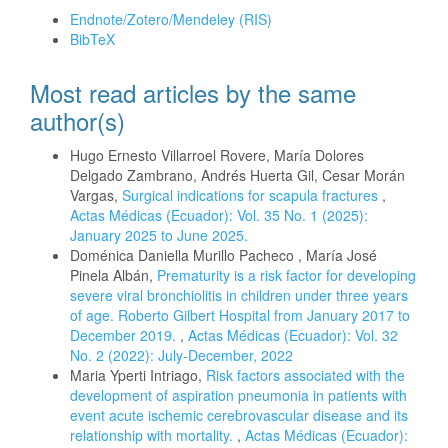
Download Citation
Endnote/Zotero/Mendeley (RIS)
BibTeX
Most read articles by the same
author(s)
Hugo Ernesto Villarroel Rovere, María Dolores
Delgado Zambrano, Andrés Huerta Gil, Cesar Morán
Vargas,
Surgical indications for scapula fractures
,
Actas Médicas (Ecuador): Vol. 35 No. 1 (2025):
January 2025 to June 2025.
Doménica Daniella Murillo Pacheco , María José
Pinela Albán,
Prematurity is a risk factor for developing
severe viral bronchiolitis in children under three years
of age. Roberto Gilbert Hospital from January 2017 to
December 2019.
,
Actas Médicas (Ecuador): Vol. 32
No. 2 (2022): July-December, 2022
Maria Yperti Intriago,
Risk factors associated with the
development of aspiration pneumonia in patients with
event acute ischemic cerebrovascular disease and its
relationship with mortality.
,
Actas Médicas (Ecuador):