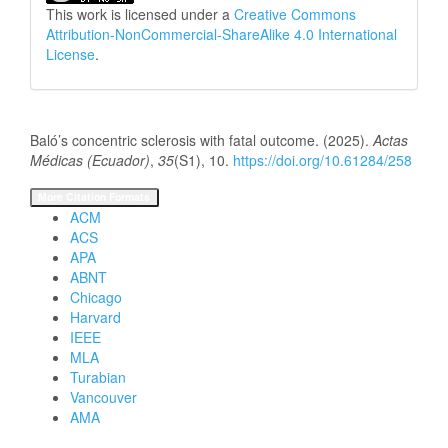
This work is licensed under a
Creative Commons
Attribution-NonCommercial-ShareAlike 4.0 International
License
.
How to Cite
Baló’s concentric sclerosis with fatal outcome. (2025).
Actas
Médicas (Ecuador)
,
35
(S1), 10.
https://doi.org/10.61284/258
More Citation Formats
ACM
ACS
APA
ABNT
Chicago
Harvard
IEEE
MLA
Turabian
Vancouver
AMA