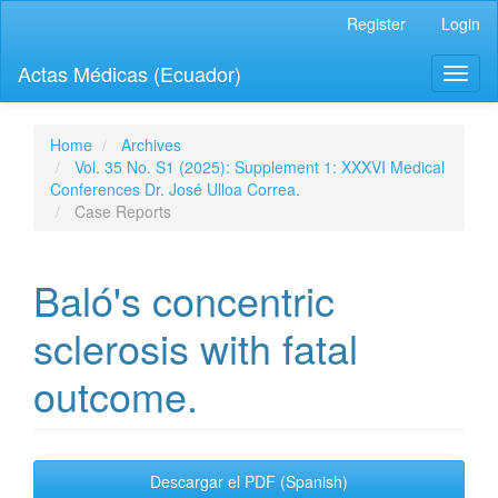
Quick
Register
Login
jump
to
Actas Médicas (Ecuador)
Toggl
page
naviga
content
Main
Navigation
Home
Archives
Main
Vol. 35 No. S1 (2025): Supplement 1: XXXVI Medical
Content
Conferences Dr. José Ulloa Correa.
Sidebar
Case Reports
Baló's concentric
sclerosis with fatal
outcome.
Article
Descargar el PDF (Spanish)