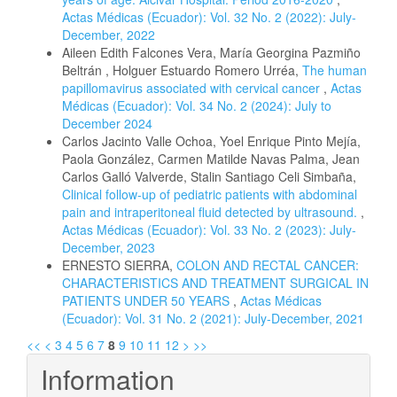
Actas Médicas (Ecuador): Vol. 32 No. 2 (2022): July-
December, 2022
Aileen Edith Falcones Vera, María Georgina Pazmiño
Beltrán , Holguer Estuardo Romero Urréa,
The human
papillomavirus associated with cervical cancer
,
Actas
Médicas (Ecuador): Vol. 34 No. 2 (2024): July to
December 2024
Carlos Jacinto Valle Ochoa, Yoel Enrique Pinto Mejía,
Paola González, Carmen Matilde Navas Palma, Jean
Carlos Galló Valverde, Stalin Santiago Celi Simbaña,
Clinical follow-up of pediatric patients with abdominal
pain and intraperitoneal fluid detected by ultrasound.
,
Actas Médicas (Ecuador): Vol. 33 No. 2 (2023): July-
December, 2023
ERNESTO SIERRA,
COLON AND RECTAL CANCER:
CHARACTERISTICS AND TREATMENT SURGICAL IN
PATIENTS UNDER 50 YEARS
,
Actas Médicas
(Ecuador): Vol. 31 No. 2 (2021): July-December, 2021
<<
<
3
4
5
6
7
8
9
10
11
12
>
>>
Information