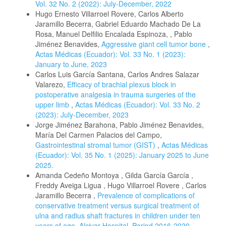
Vol. 32 No. 2 (2022): July-December, 2022
Hugo Ernesto Villarroel Rovere, Carlos Alberto
Jaramillo Becerra, Gabriel Eduardo Machado De La
Rosa, Manuel Delfilio Encalada Espinoza, , Pablo
Jiménez Benavides,
Aggressive giant cell tumor bone
,
Actas Médicas (Ecuador): Vol. 33 No. 1 (2023):
January to June, 2023
Carlos Luis García Santana, Carlos Andres Salazar
Valarezo,
Efficacy of brachial plexus block in
postoperative analgesia in trauma surgeries of the
upper limb
,
Actas Médicas (Ecuador): Vol. 33 No. 2
(2023): July-December, 2023
Jorge Jiménez Barahona, Pablo Jiménez Benavides,
María Del Carmen Palacios del Campo,
Gastrointestinal stromal tumor (GIST)
,
Actas Médicas
(Ecuador): Vol. 35 No. 1 (2025): January 2025 to June
2025.
Amanda Cedeño Montoya , Gilda García García ,
Freddy Aveiga Ligua , Hugo Villarroel Rovere , Carlos
Jaramillo Becerra ,
Prevalence of complications of
conservative treatment versus surgical treatment of
ulna and radius shaft fractures in children under ten
years of age. Alcivar Hospital. Period 2016-2020
,