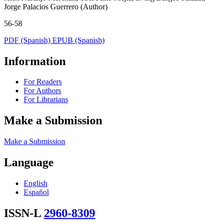
Jorge Palacios Guerrero (Author)
56-58
PDF (Spanish)
EPUB (Spanish)
Information
For Readers
For Authors
For Librarians
Make a Submission
Make a Submission
Language
English
Español
ISSN-L
2960-8309