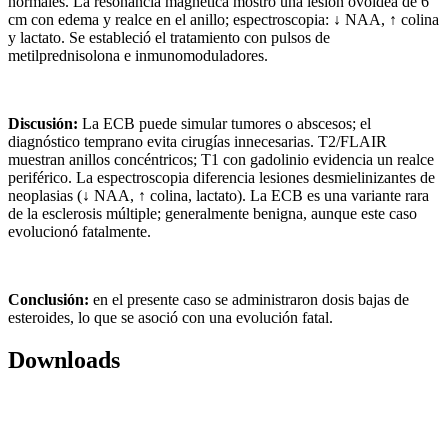
normales. La resonancia magnética mostró una lesión ovoidea de 6
cm con edema y realce en el anillo; espectroscopia: ↓ NAA, ↑ colina
y lactato. Se estableció el tratamiento con pulsos de
metilprednisolona e inmunomoduladores.
Discusión:
La ECB puede simular tumores o abscesos; el
diagnóstico temprano evita cirugías innecesarias. T2/FLAIR
muestran anillos concéntricos; T1 con gadolinio evidencia un realce
periférico. La espectroscopia diferencia lesiones desmielinizantes de
neoplasias (↓ NAA, ↑ colina, lactato). La ECB es una variante rara
de la esclerosis múltiple; generalmente benigna, aunque este caso
evolucionó fatalmente.
Conclusión:
en el presente caso se administraron dosis bajas de
esteroides, lo que se asoció con una evolución fatal.
Downloads