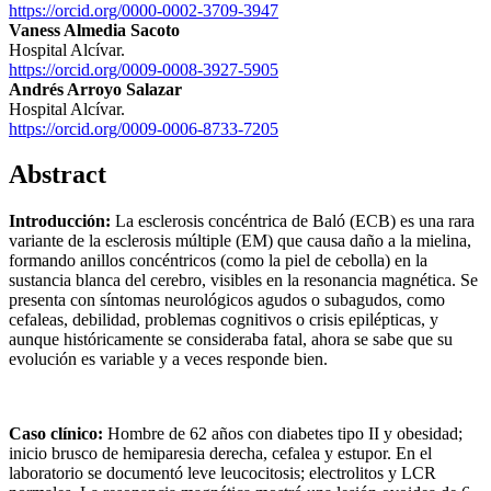
https://orcid.org/0000-0002-3709-3947
Vaness Almedia Sacoto
Hospital Alcívar.
https://orcid.org/0009-0008-3927-5905
Andrés Arroyo Salazar
Hospital Alcívar.
https://orcid.org/0009-0006-8733-7205
Abstract
Introducción:
La esclerosis concéntrica de Baló (ECB) es una rara
variante de la esclerosis múltiple (EM) que causa daño a la mielina,
formando anillos concéntricos (como la piel de cebolla) en la
sustancia blanca del cerebro, visibles en la resonancia magnética. Se
presenta con síntomas neurológicos agudos o subagudos, como
cefaleas, debilidad, problemas cognitivos o crisis epilépticas, y
aunque históricamente se consideraba fatal, ahora se sabe que su
evolución es variable y a veces responde bien.
Caso clínico:
Hombre de 62 años con diabetes tipo II y obesidad;
inicio brusco de hemiparesia derecha, cefalea y estupor. En el
laboratorio se documentó leve leucocitosis; electrolitos y LCR