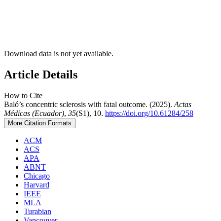
Download data is not yet available.
Article Details
How to Cite
Baló’s concentric sclerosis with fatal outcome. (2025).
Actas
Médicas (Ecuador)
,
35
(S1), 10.
https://doi.org/10.61284/258
More Citation Formats
ACM
ACS
APA
ABNT
Chicago
Harvard
IEEE
MLA
Turabian
Vancouver