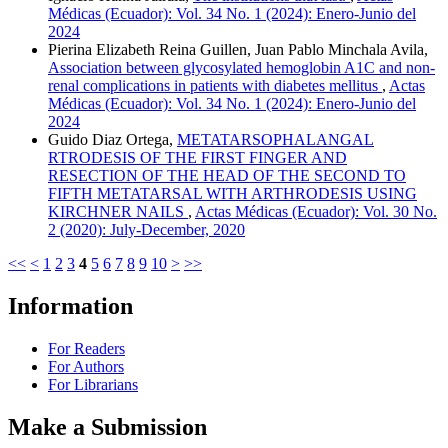
Médicas (Ecuador): Vol. 34 No. 1 (2024): Enero-Junio del
2024
Pierina Elizabeth Reina Guillen, Juan Pablo Minchala Avila,
Association between glycosylated hemoglobin A1C and non-
renal complications in patients with diabetes mellitus
,
Actas
Médicas (Ecuador): Vol. 34 No. 1 (2024): Enero-Junio del
2024
Guido Diaz Ortega,
METATARSOPHALANGAL
RTRODESIS OF THE FIRST FINGER AND
RESECTION OF THE HEAD OF THE SECOND TO
FIFTH METATARSAL WITH ARTHRODESIS USING
KIRCHNER NAILS
,
Actas Médicas (Ecuador): Vol. 30 No.
2 (2020): July-December, 2020
<<
<
1
2
3
4
5
6
7
8
9
10
>
>>
Information
For Readers
For Authors
For Librarians
Make a Submission