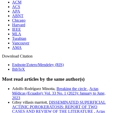
ACM
ACS
APA
ABNT
Chicago
Harvard
IEEE
MLA
Turabian
Vancouver
AMA
Download Citation
Endnote/Zotero/Mendeley (RIS)
BibTeX
Most read articles by the same author(s)
Adolfo Rodríguez Minotta,
Breaking the circle
,
Actas
Médicas (Ecuador): Vol. 33 No. 1 (2023): January to June,
2023
Gibsy villasis marriott,
DISSEMINATED SUPERFICIAL
ACTINIC POROKERATOSIS: REPORT OF TWO
CASES AND REVIEW OF THE LITERATURE
,
Actas