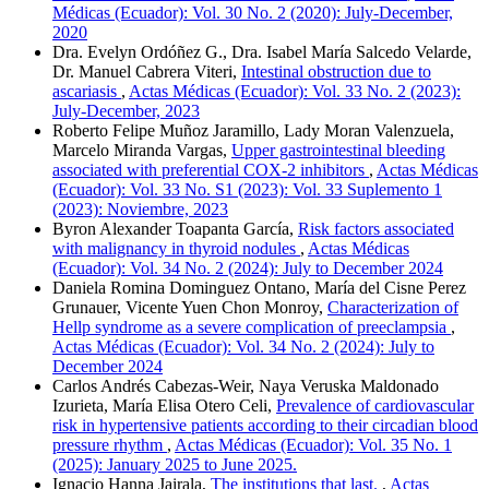
Médicas (Ecuador): Vol. 30 No. 2 (2020): July-December,
2020
Dra. Evelyn Ordóñez G., Dra. Isabel María Salcedo Velarde,
Dr. Manuel Cabrera Viteri,
Intestinal obstruction due to
ascariasis
,
Actas Médicas (Ecuador): Vol. 33 No. 2 (2023):
July-December, 2023
Roberto Felipe Muñoz Jaramillo, Lady Moran Valenzuela,
Marcelo Miranda Vargas,
Upper gastrointestinal bleeding
associated with preferential COX-2 inhibitors
,
Actas Médicas
(Ecuador): Vol. 33 No. S1 (2023): Vol. 33 Suplemento 1
(2023): Noviembre, 2023
Byron Alexander Toapanta García,
Risk factors associated
with malignancy in thyroid nodules
,
Actas Médicas
(Ecuador): Vol. 34 No. 2 (2024): July to December 2024
Daniela Romina Dominguez Ontano, María del Cisne Perez
Grunauer, Vicente Yuen Chon Monroy,
Characterization of
Hellp syndrome as a severe complication of preeclampsia
,
Actas Médicas (Ecuador): Vol. 34 No. 2 (2024): July to
December 2024
Carlos Andrés Cabezas-Weir, Naya Veruska Maldonado
Izurieta, María Elisa Otero Celi,
Prevalence of cardiovascular
risk in hypertensive patients according to their circadian blood
pressure rhythm
,
Actas Médicas (Ecuador): Vol. 35 No. 1
(2025): January 2025 to June 2025.
Ignacio Hanna Jairala,
The institutions that last.
,
Actas