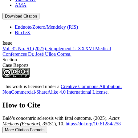
AMA
Download Citation
Endnote/Zotero/Mendeley (RIS)
BibTeX
Issue
Vol. 35 No. S1 (2025): Supplement 1: XXXVI Medical
Conferences Dr. José Ulloa Correa.
Section
Case Reports
This work is licensed under a
Creative Commons Attribution-
NonCommercial-ShareAlike 4.0 International License
.
How to Cite
Baló’s concentric sclerosis with fatal outcome. (2025).
Actas
Médicas (Ecuador)
,
35
(S1), 10.
https://doi.org/10.61284/258
More Citation Formats