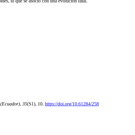
oides, lo que se asoció con una evolución fatal.
 (Ecuador)
,
35
(S1), 10.
https://doi.org/10.61284/258