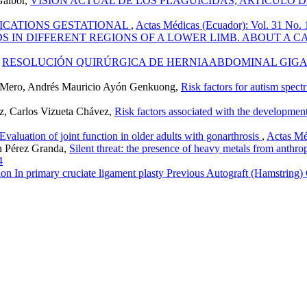
Gaibor,
VISIÓN ACTUAL DE LOS PLAGUICIDAS, ARTICULO 
ICATIONS GESTATIONAL
,
Actas Médicas (Ecuador): Vol. 31 No. 1
IN DIFFERENT REGIONS OF A LOWER LIMB. ABOUT A C
,
RESOLUCIÓN QUIRÚRGICA DE HERNIAABDOMINAL GIGA
ez Mero, Andrés Mauricio Ayón Genkuong,
Risk factors for autism spec
z, Carlos Vizueta Chávez,
Risk factors associated with the developme
Evaluation of joint function in older adults with gonarthrosis
,
Actas Mé
n Pérez Granda,
Silent threat: the presence of heavy metals from anthro
4
tion In primary cruciate ligament plasty Previous Autograft (Hamstring