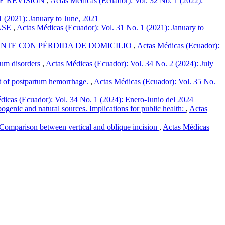
DE REVISIÓN
,
Actas Médicas (Ecuador): Vol. 32 No. 1 (2022):
 (2021): January to June, 2021
ASE
,
Actas Médicas (Ecuador): Vol. 31 No. 1 (2021): January to
NTE CON PÉRDIDA DE DOMICILIO
,
Actas Médicas (Ecuador):
trum disorders
,
Actas Médicas (Ecuador): Vol. 34 No. 2 (2024): July
nt of postpartum hemorrhage.
,
Actas Médicas (Ecuador): Vol. 35 No.
dicas (Ecuador): Vol. 34 No. 1 (2024): Enero-Junio del 2024
pogenic and natural sources. Implications for public health:
,
Actas
) Comparison between vertical and oblique incision
,
Actas Médicas