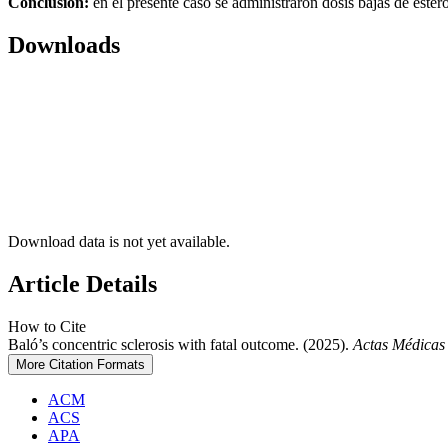
Conclusión:
en el presente caso se administraron dosis bajas de ester
Downloads
Download data is not yet available.
Article Details
How to Cite
Baló’s concentric sclerosis with fatal outcome. (2025).
Actas Médicas
More Citation Formats
ACM
ACS
APA