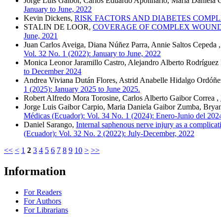
Jorge Luis Gaibor, Carlos Eduardo Apolinario, Maria Daniela 
January to June, 2022
Kevin Dickens,
RISK FACTORS AND DIABETES COMPL
STALIN DE LOOR,
COVERAGE OF COMPLEX WOUNDS 
June, 2021
Juan Carlos Aveiga, Diana Núñez Parra, Annie Saltos Cepeda 
Vol. 32 No. 1 (2022): January to June, 2022
Monica Leonor Jaramillo Castro, Alejandro Alberto Rodrígu
to December 2024
Andrea Viviana Dután Flores, Astrid Anabelle Hidalgo Ordóñe
1 (2025): January 2025 to June 2025.
Robert Alfredo Mora Torosine, Carlos Alberto Gaibor Correa ,
Jorge Luis Gaibor Carpio, Maria Daniela Gaibor Zumba, Brya
Médicas (Ecuador): Vol. 34 No. 1 (2024): Enero-Junio del 202
Daniel Sarango,
Internal saphenous nerve injury as a complica
(Ecuador): Vol. 32 No. 2 (2022): July-December, 2022
<<
<
1
2
3
4
5
6
7
8
9
10
>
>>
Information
For Readers
For Authors
For Librarians