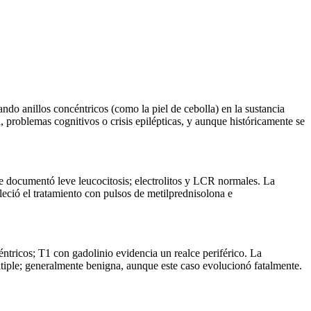
ndo anillos concéntricos (como la piel de cebolla) en la sustancia
 problemas cognitivos o crisis epilépticas, y aunque históricamente se
se documentó leve leucocitosis; electrolitos y LCR normales. La
eció el tratamiento con pulsos de metilprednisolona e
tricos; T1 con gadolinio evidencia un realce periférico. La
últiple; generalmente benigna, aunque este caso evolucionó fatalmente.