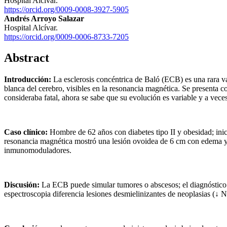
Hospital Alcívar.
https://orcid.org/0009-0008-3927-5905
Andrés Arroyo Salazar
Hospital Alcívar.
https://orcid.org/0009-0006-8733-7205
Abstract
Introducción:
La esclerosis concéntrica de Baló (ECB) es una rara va
blanca del cerebro, visibles en la resonancia magnética. Se presenta 
consideraba fatal, ahora se sabe que su evolución es variable y a vece
Caso clínico:
Hombre de 62 años con diabetes tipo II y obesidad; inic
resonancia magnética mostró una lesión ovoidea de 6 cm con edema y re
inmunomoduladores.
Discusión:
La ECB puede simular tumores o abscesos; el diagnóstico 
espectroscopia diferencia lesiones desmielinizantes de neoplasias (↓ 