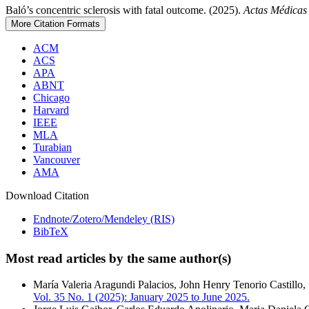
Baló’s concentric sclerosis with fatal outcome. (2025).
Actas Médicas
More Citation Formats
ACM
ACS
APA
ABNT
Chicago
Harvard
IEEE
MLA
Turabian
Vancouver
AMA
Download Citation
Endnote/Zotero/Mendeley (RIS)
BibTeX
Most read articles by the same author(s)
María Valeria Aragundi Palacios, John Henry Tenorio Castillo
Vol. 35 No. 1 (2025): January 2025 to June 2025.