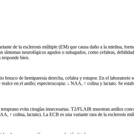
riante de la esclerosis múltiple (EM) que causa daño a la mielina, forma
con síntomas neurológicos agudos o subagudos, como cefaleas, debilidad,
s responde bien.
io brusco de hemiparesia derecha, cefalea y estupor. En el laboratorio 
alce en el anillo; espectroscopia: ↓ NAA, ↑ colina y lactato. Se establ
temprano evita cirugías innecesarias. T2/FLAIR muestran anillos concén
NAA, ↑ colina, lactato). La ECB es una variante rara de la esclerosis m