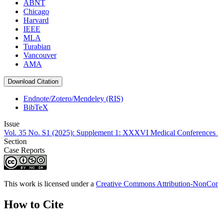
ABNT
Chicago
Harvard
IEEE
MLA
Turabian
Vancouver
AMA
Download Citation
Endnote/Zotero/Mendeley (RIS)
BibTeX
Issue
Vol. 35 No. S1 (2025): Supplement 1: XXXVI Medical Conferences D
Section
Case Reports
This work is licensed under a
Creative Commons Attribution-NonComm
How to Cite