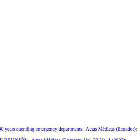
0-80 years attending emergency departments
,
Actas Médicas (Ecuador):