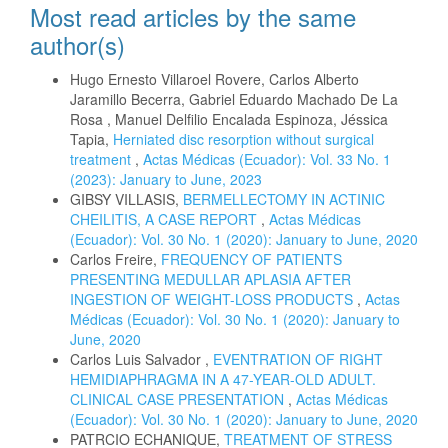
Most read articles by the same
author(s)
Hugo Ernesto Villaroel Rovere, Carlos Alberto
Jaramillo Becerra, Gabriel Eduardo Machado De La
Rosa , Manuel Delfilio Encalada Espinoza, Jéssica
Tapia,
Herniated disc resorption without surgical
treatment
,
Actas Médicas (Ecuador): Vol. 33 No. 1
(2023): January to June, 2023
GIBSY VILLASIS,
BERMELLECTOMY IN ACTINIC
CHEILITIS, A CASE REPORT
,
Actas Médicas
(Ecuador): Vol. 30 No. 1 (2020): January to June, 2020
Carlos Freire,
FREQUENCY OF PATIENTS
PRESENTING MEDULLAR APLASIA AFTER
INGESTION OF WEIGHT-LOSS PRODUCTS
,
Actas
Médicas (Ecuador): Vol. 30 No. 1 (2020): January to
June, 2020
Carlos Luis Salvador ,
EVENTRATION OF RIGHT
HEMIDIAPHRAGMA IN A 47-YEAR-OLD ADULT.
CLINICAL CASE PRESENTATION
,
Actas Médicas
(Ecuador): Vol. 30 No. 1 (2020): January to June, 2020
PATRCIO ECHANIQUE,
TREATMENT OF STRESS