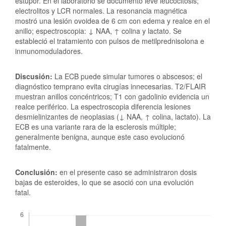
estupor. En el laboratorio se documentó leve leucocitosis;
electrolitos y LCR normales. La resonancia magnética
mostró una lesión ovoidea de 6 cm con edema y realce en el
anillo; espectroscopia: ↓ NAA, ↑ colina y lactato. Se
estableció el tratamiento con pulsos de metilprednisolona e
inmunomoduladores.
Discusión:
La ECB puede simular tumores o abscesos; el
diagnóstico temprano evita cirugías innecesarias. T2/FLAIR
muestran anillos concéntricos; T1 con gadolinio evidencia un
realce periférico. La espectroscopia diferencia lesiones
desmielinizantes de neoplasias (↓ NAA, ↑ colina, lactato). La
ECB es una variante rara de la esclerosis múltiple;
generalmente benigna, aunque este caso evolucionó
fatalmente.
Conclusión:
en el presente caso se administraron dosis
bajas de esteroides, lo que se asoció con una evolución
fatal.
Downloads