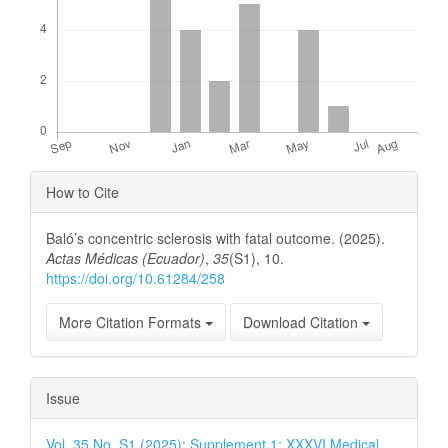
Article
How to Cite
Details
Baló’s concentric sclerosis with fatal outcome. (2025).
Actas Médicas (Ecuador)
,
35
(S1), 10.
https://doi.org/10.61284/258
More Citation Formats
Download Citation
Issue
Vol. 35 No. S1 (2025): Supplement 1: XXXVI Medical