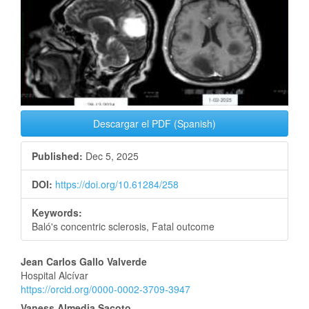
Sidebar
Descargar el PDF (Spanish)
Published:
Dec 5, 2025
DOI:
https://doi.org/10.61284/258
Keywords:
Baló's concentric sclerosis, Fatal outcome
Main
Jean Carlos Gallo Valverde
Hospital Alcívar
Article
https://orcid.org/0000-0002-3709-3947
Vaness Almedia Sacoto