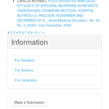
CARLOS MOYANO,
POSTOPERATIVE ANALGESIC
EFFICACY OF EPIDURAL MORPHINE IN PATIENTS
UNDERGOING CESAREAN SECTION, HOSPITAL
ALFREDO G. PAULSON. NOVEMBER AND
DECEMBER 2019.
,
Actas Médicas (Ecuador): Vol. 30
No. 2 (2020): July-December, 2020
1
2
3
4
5
6
7
8
9
10
>
>>
Information
For Readers
For Authors
For Librarians
Make
Make a Submission
a