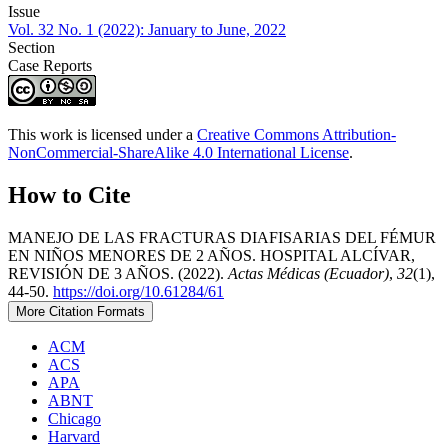
Issue
Vol. 32 No. 1 (2022): January to June, 2022
Section
Case Reports
This work is licensed under a
Creative Commons Attribution-
NonCommercial-ShareAlike 4.0 International License
.
How to Cite
MANEJO DE LAS FRACTURAS DIAFISARIAS DEL FÉMUR
EN NIÑOS MENORES DE 2 AÑOS. HOSPITAL ALCÍVAR,
REVISIÓN DE 3 AÑOS. (2022).
Actas Médicas (Ecuador)
,
32
(1),
44-50.
https://doi.org/10.61284/61
More Citation Formats
ACM
ACS
APA
ABNT
Chicago
Harvard