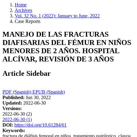
Home
Archives
Vol. 32 No. 1 (2022): January to June, 2022
Case Reports
MANEJO DE LAS FRACTURAS
DIAFISARIAS DEL FÉMUR EN NIÑOS
MENORES DE 2 AÑOS. HOSPITAL
ALCÍVAR, REVISIÓN DE 3 AÑOS
Article Sidebar
PDF (Spanish)
EPUB (Spanish)
Published:
Jun 30, 2022
Updated:
2022-06-30
Versions:
2022-06-30 (2)
2022-06-30 (1)
DOI:
https://doi.org/10.61284/61
Keywords:
fractura de diáfisis femoral en niños, tratamiento quirúrgico, clavos