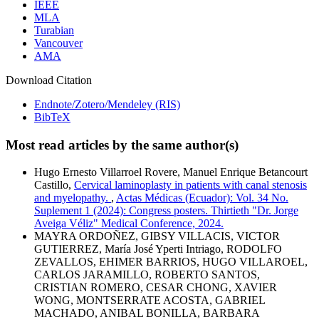
IEEE
MLA
Turabian
Vancouver
AMA
Download Citation
Endnote/Zotero/Mendeley (RIS)
BibTeX
Most read articles by the same author(s)
Hugo Ernesto Villarroel Rovere, Manuel Enrique Betancourt
Castillo,
Cervical laminoplasty in patients with canal stenosis
and myelopathy.
,
Actas Médicas (Ecuador): Vol. 34 No.
Suplement 1 (2024): Congress posters. Thirtieth "Dr. Jorge
Aveiga Véliz" Medical Conference, 2024.
MAYRA ORDOÑEZ, GIBSY VILLACIS, VICTOR
GUTIERREZ, María José Yperti Intriago, RODOLFO
ZEVALLOS, EHIMER BARRIOS, HUGO VILLAROEL,
CARLOS JARAMILLO, ROBERTO SANTOS,
CRISTIAN ROMERO, CESAR CHONG, XAVIER
WONG, MONTSERRATE ACOSTA, GABRIEL
MACHADO, ANIBAL BONILLA, BARBARA