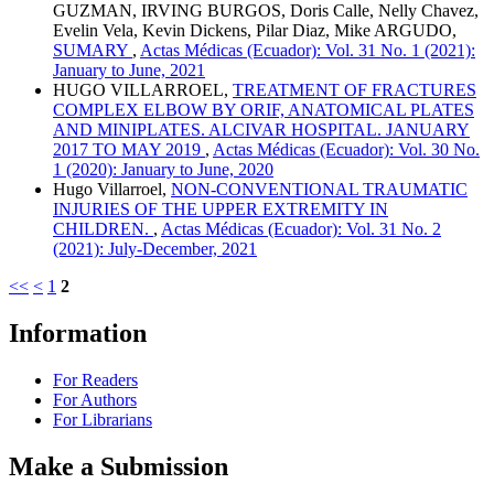
GUZMAN, IRVING BURGOS, Doris Calle, Nelly Chavez,
Evelin Vela, Kevin Dickens, Pilar Diaz, Mike ARGUDO,
SUMARY
,
Actas Médicas (Ecuador): Vol. 31 No. 1 (2021):
January to June, 2021
HUGO VILLARROEL,
TREATMENT OF FRACTURES
COMPLEX ELBOW BY ORIF, ANATOMICAL PLATES
AND MINIPLATES. ALCIVAR HOSPITAL. JANUARY
2017 TO MAY 2019
,
Actas Médicas (Ecuador): Vol. 30 No.
1 (2020): January to June, 2020
Hugo Villarroel,
NON-CONVENTIONAL TRAUMATIC
INJURIES OF THE UPPER EXTREMITY IN
CHILDREN.
,
Actas Médicas (Ecuador): Vol. 31 No. 2
(2021): July-December, 2021
<<
<
1
2
Information
For Readers
For Authors
For Librarians
Make a Submission