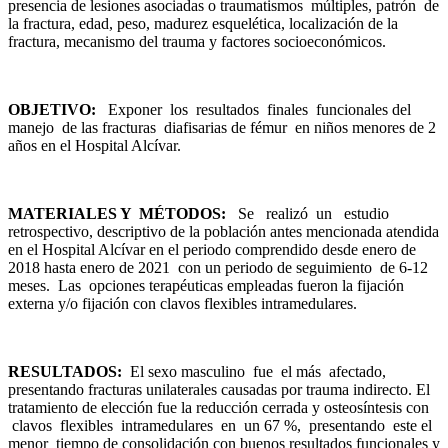
presencia de lesiones asociadas o traumatismos múltiples, patrón de
la fractura, edad, peso, madurez esquelética, localización de la
fractura, mecanismo del trauma y factores socioeconómicos.
O
B
J
E
TI
V
O
:
Exponer los resultados finales funcionales del
manejo de las fracturas diafisarias de fémur en niños menores de 2
años en el Hospital Alcívar.
M
A
TE
RIALES Y MÉTODOS
:
Se realizó un estudio
retrospectivo, descriptivo de la población antes mencionada atendida
en el Hospital Alcívar en el periodo comprendido desde enero de
2018 hasta enero de 2021 con un periodo de seguimiento de 6-12
meses. Las opciones terapéuticas empleadas fueron la fijación
externa y/o fijación con clavos flexibles intramedulares.
RE
S
UL
T
A
D
O
S
:
El sexo masculino fue el más afectado,
presentando fracturas unilaterales causadas por trauma indirecto. El
tratamiento de elección fue la reducción cerrada y osteosíntesis con
clavos flexibles intramedulares en un 67 %, presentando este el
menor tiempo de consolidación con buenos resultados funcionales y