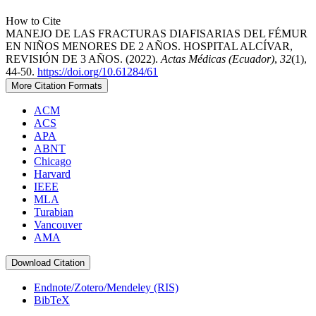
How to Cite
MANEJO DE LAS FRACTURAS DIAFISARIAS DEL FÉMUR
EN NIÑOS MENORES DE 2 AÑOS. HOSPITAL ALCÍVAR,
REVISIÓN DE 3 AÑOS. (2022).
Actas Médicas (Ecuador)
,
32
(1),
44-50.
https://doi.org/10.61284/61
More Citation Formats
ACM
ACS
APA
ABNT
Chicago
Harvard
IEEE
MLA
Turabian
Vancouver
AMA
Download Citation
Endnote/Zotero/Mendeley (RIS)
BibTeX