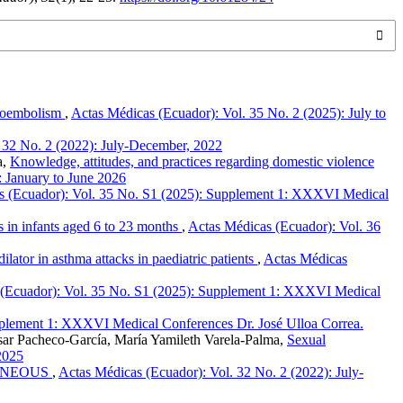
omboembolism
,
Actas Médicas (Ecuador): Vol. 35 No. 2 (2025): July to
 32 No. 2 (2022): July-December, 2022
a,
Knowledge, attitudes, and practices regarding domestic violence
: January to June 2026
s (Ecuador): Vol. 35 No. S1 (2025): Supplement 1: XXXVI Medical
us in infants aged 6 to 23 months
,
Actas Médicas (Ecuador): Vol. 36
lator in asthma attacks in paediatric patients
,
Actas Médicas
 (Ecuador): Vol. 35 No. S1 (2025): Supplement 1: XXXVI Medical
pplement 1: XXXVI Medical Conferences Dr. José Ulloa Correa.
sar Pacheco-García, María Yamileth Varela-Palma,
Sexual
2025
ANEOUS
,
Actas Médicas (Ecuador): Vol. 32 No. 2 (2022): July-