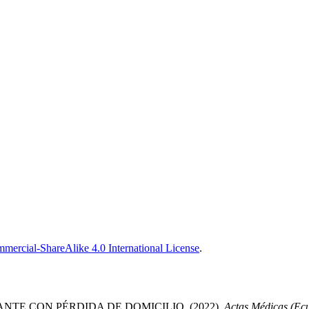
ercial-ShareAlike 4.0 International License
.
E CON PÉRDIDA DE DOMICILIO. (2022).
Actas Médicas (Ec