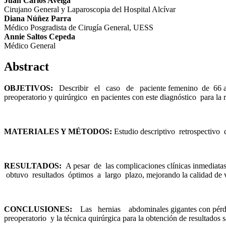
Juan Carlos Aveiga
Cirujano General y Laparoscopia del Hospital Alcívar
Diana Núñez Parra
Médico Posgradista de Cirugía General, UESS
Annie Saltos Cepeda
Médico General
Abstract
O
B
J
E
TI
V
O
S
:
Describir el caso de paciente femenino de 66 años
preoperatorio y quirúrgico en pacientes con este diagnóstico para la r
M
A
TER
IALES
Y
M
É
T
O
D
O
S
:
Estudio descriptivo retrospectivo
R
E
S
U
L
T
A
D
O
S
:
A pesar de las complicaciones clínicas inmediatas
obtuvo resultados óptimos a largo plazo, mejorando la calidad de v
C
O
N
C
L
U
S
I
O
N
E
S
:
Las hernias abdominales gigantes con pérdida
preoperatorio y la técnica quirúrgica para la obtención de resultados sa