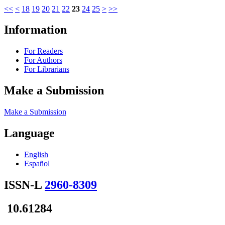
<<
<
18
19
20
21
22
23
24
25
>
>>
Information
For Readers
For Authors
For Librarians
Make a Submission
Make a Submission
Language
English
Español
ISSN-L
2960-8309
10.61284