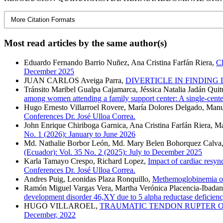
More Citation Formats
Most read articles by the same author(s)
Eduardo Fernando Barrio Nuñez, Ana Cristina Farfán Riera,
Cl
December 2025
JUAN CARLOS Aveiga Parra,
DIVERTICLE IN FINDING
Tránsito Maribel Gualpa Cajamarca, Jéssica Natalia Jadán Qui
among women attending a family support center: A single-cente
Hugo Ernesto Villarroel Rovere, María Dolores Delgado, Manu
Conferences Dr. José Ulloa Correa.
John Enrique Chiriboga Garnica, Ana Cristina Farfán Riera, M
No. 1 (2026): January to June 2026
Md. Nathalie Borbor León, Md. Mary Belen Bohorquez Calva, 
(Ecuador): Vol. 35 No. 2 (2025): July to December 2025
Karla Tamayo Crespo, Richard Lopez,
Impact of cardiac resync
Conferences Dr. José Ulloa Correa.
Andres Puig, Leonidas Plaza Ronquillo,
Methemoglobinemia of
Ramón Miguel Vargas Vera, Martha Verónica Placencia-Ibadang
development disorder 46,XY due to 5 alpha reductase deficien
HUGO VILLAROEL,
TRAUMATIC TENDON RUPTER O
December, 2022