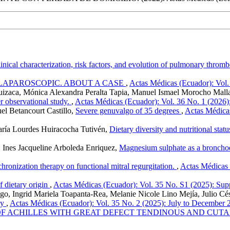
inical characterization, risk factors, and evolution of pulmonary thr
 LAPAROSCOPIC. ABOUT A CASE
,
Actas Médicas (Ecuador): Vol.
tuizaca, Mónica Alexandra Peralta Tapia, Manuel Ismael Morocho Mall
r observational study.
,
Actas Médicas (Ecuador): Vol. 36 No. 1 (2026)
el Betancourt Castillo,
Severe genuvalgo of 35 degrees
,
Actas Médica
aría Lourdes Huiracocha Tutivén,
Dietary diversity and nutritional stat
Ines Jacqueline Arboleda Enriquez,
Magnesium sulphate as a bronchodi
hronization therapy on functional mitral regurgitation.
,
Actas Médicas
 dietary origin
,
Actas Médicas (Ecuador): Vol. 35 No. S1 (2025): Su
o, Ingrid Mariela Toapanta-Rea, Melanie Nicole Lino Mejía, Julio Cé
cy
,
Actas Médicas (Ecuador): Vol. 35 No. 2 (2025): July to December 
F ACHILLES WITH GREAT DEFECT TENDINOUS AND CUT