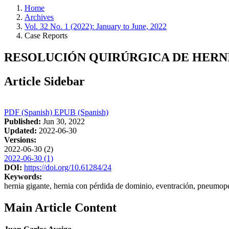
Home
Archives
Vol. 32 No. 1 (2022): January to June, 2022
Case Reports
RESOLUCIÓN QUIRÚRGICA DE HERN
Article Sidebar
PDF (Spanish)
EPUB (Spanish)
Published:
Jun 30, 2022
Updated:
2022-06-30
Versions:
2022-06-30 (2)
2022-06-30 (1)
DOI:
https://doi.org/10.61284/24
Keywords:
hernia gigante, hernia con pérdida de dominio, eventración, pneumop
Main Article Content