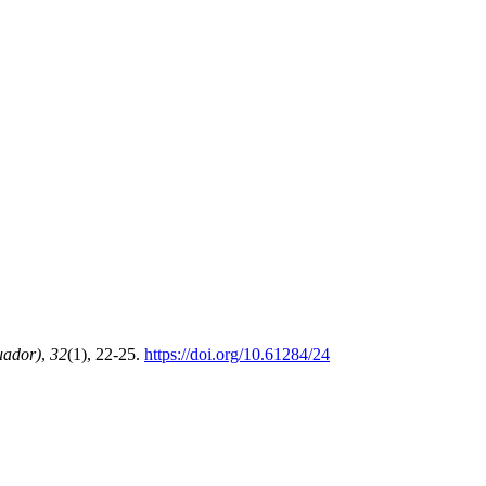
uador)
,
32
(1), 22-25.
https://doi.org/10.61284/24