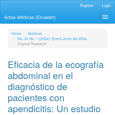
Quick
Register
Login
jump
to
Actas Médicas (Ecuador)
Toggl
page
naviga
content
Main
Navigation
Home
Archives
Main
Vol. 34 No. 1 (2024): Enero-Junio del 2024
Content
Original Research
Sidebar
Eficacia de la ecografía
abdominal en el
diagnóstico de
pacientes con
apendicitis: Un estudio