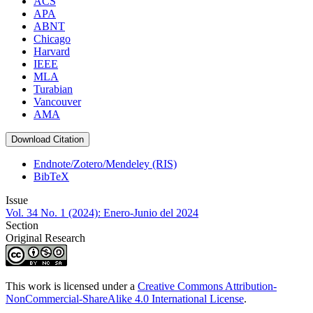
ACS
APA
ABNT
Chicago
Harvard
IEEE
MLA
Turabian
Vancouver
AMA
Download Citation
Endnote/Zotero/Mendeley (RIS)
BibTeX
Issue
Vol. 34 No. 1 (2024): Enero-Junio del 2024
Section
Original Research
This work is licensed under a
Creative Commons Attribution-
NonCommercial-ShareAlike 4.0 International License
.