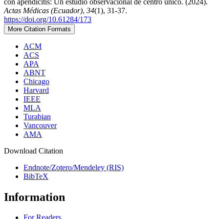
con apendicitis: Un estudio observacional de centro único. (2024).
Actas Médicas (Ecuador)
,
34
(1), 31-37.
https://doi.org/10.61284/173
More Citation Formats
ACM
ACS
APA
ABNT
Chicago
Harvard
IEEE
MLA
Turabian
Vancouver
AMA
Download Citation
Endnote/Zotero/Mendeley (RIS)
BibTeX
Information
For Readers