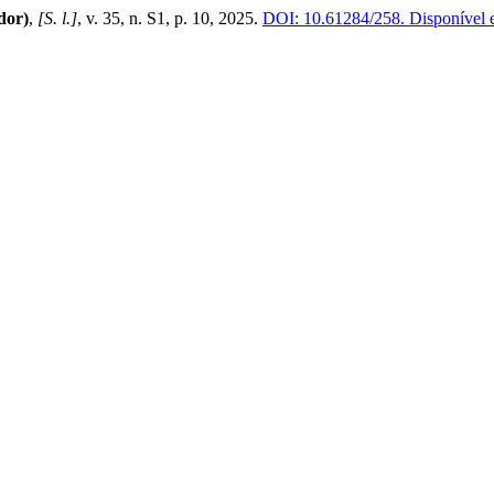
dor)
,
[S. l.]
, v. 35, n. S1, p. 10, 2025.
DOI: 10.61284/258.
Disponível e