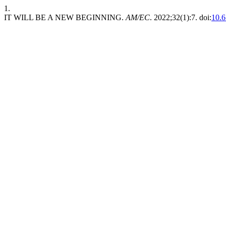
1.
IT WILL BE A NEW BEGINNING.
AM/EC
. 2022;32(1):7. doi:
10.