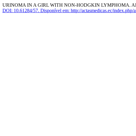
URINOMA IN A GIRL WITH NON-HODGKIN LYMPHOMA. A
DOI: 10.61284/57.
Disponível em: http://actasmedicas.ec/index.php/a