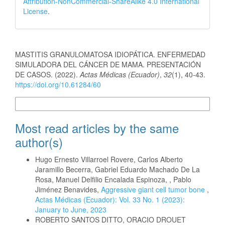
Attribution-NonCommercial-ShareAlike 4.0 International
License
.
How to Cite
MASTITIS GRANULOMATOSA IDIOPÁTICA. ENFERMEDAD
SIMULADORA DEL CÁNCER DE MAMA. PRESENTACIÓN
DE CASOS. (2022).
Actas Médicas (Ecuador)
,
32
(1), 40-43.
https://doi.org/10.61284/60
More Citation Formats
Most read articles by the same
author(s)
Hugo Ernesto Villarroel Rovere, Carlos Alberto
Jaramillo Becerra, Gabriel Eduardo Machado De La
Rosa, Manuel Delfilio Encalada Espinoza, , Pablo
Jiménez Benavides,
Aggressive giant cell tumor bone
,
Actas Médicas (Ecuador): Vol. 33 No. 1 (2023):
January to June, 2023
ROBERTO SANTOS DITTO, ORACIO DROUET