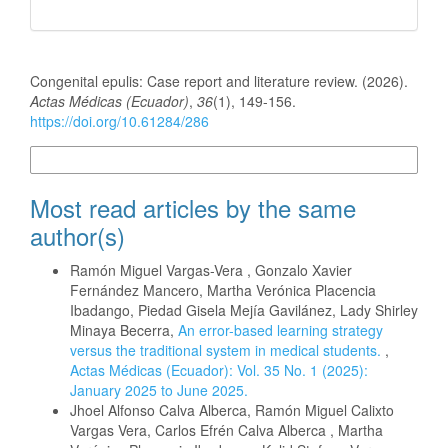
How to Cite
Congenital epulis: Case report and literature review. (2026).
Actas Médicas (Ecuador)
,
36
(1), 149-156.
https://doi.org/10.61284/286
More Citation Formats
Most read articles by the same
author(s)
Ramón Miguel Vargas-Vera , Gonzalo Xavier
Fernández Mancero, Martha Verónica Placencia
Ibadango, Piedad Gisela Mejía Gavilánez, Lady Shirley
Minaya Becerra,
An error-based learning strategy
versus the traditional system in medical students.
,
Actas Médicas (Ecuador): Vol. 35 No. 1 (2025):
January 2025 to June 2025.
Jhoel Alfonso Calva Alberca, Ramón Miguel Calixto
Vargas Vera, Carlos Efrén Calva Alberca , Martha