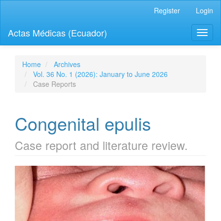
Quick
Register
Login
jump
to
Actas Médicas (Ecuador)
Toggl
page
naviga
content
Main
Navigation
Home
Archives
Main
Vol. 36 No. 1 (2026): January to June 2026
Content
Case Reports
Sidebar
Congenital epulis
Case report and literature review.
Article
Sidebar