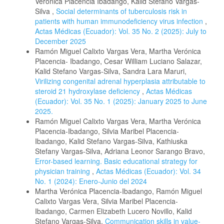
Verónica Placencia Ibadango, Kalid Stefano Vargas-
Silva ,
Social determinants of tuberculosis risk in
patients with human immunodeficiency virus infection
,
Actas Médicas (Ecuador): Vol. 35 No. 2 (2025): July to
December 2025
Ramón Miguel Calixto Vargas Vera, Martha Verónica
Placencia- Ibadango, Cesar William Luciano Salazar,
Kalid Stefano Vargas-Silva, Sandra Lara Maruri,
Virilizing congenital adrenal hyperplasia attributable to
steroid 21 hydroxylase deficiency
,
Actas Médicas
(Ecuador): Vol. 35 No. 1 (2025): January 2025 to June
2025.
Ramón Miguel Calixto Vargas Vera, Martha Verónica
Placencia-Ibadango, Silvia Maribel Placencia-
Ibadango, Kalid Stefano Vargas-Silva, Kathiuska
Stefany Vargas-Silva, Adriana Leonor Sarango Bravo,
Error-based learning. Basic educational strategy for
physician training
,
Actas Médicas (Ecuador): Vol. 34
No. 1 (2024): Enero-Junio del 2024
Martha Verónica Placencia-Ibadango, Ramón Miguel
Calixto Vargas Vera, Silvia Maribel Placencia-
Ibadango, Carmen Elizabeth Lucero Novillo, Kalid
Stefano Vargas-Silva,
Communication skills in value-