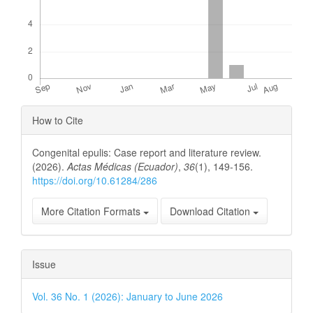
Article
How to Cite
Details
Congenital epulis: Case report and literature review.
(2026).
Actas Médicas (Ecuador)
,
36
(1), 149-156.
https://doi.org/10.61284/286
More Citation Formats
Download Citation
Issue
Vol. 36 No. 1 (2026): January to June 2026