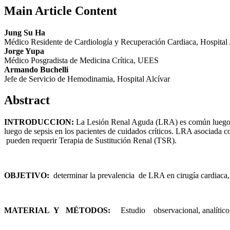
Main Article Content
Jung Su Ha
Médico Residente de Cardiología y Recuperación Cardiaca, Hospital 
Jorge Yupa
Médico Posgradista de Medicina Crítica, UEES
Armando Buchelli
Jefe de Servicio de Hemodinamia, Hospital Alcívar
Abstract
I
N
T
R
O
DU
C
C
IO
N
:
La Lesión Renal Aguda (LRA) es común luego d
luego de sepsis en los pacientes de cuidados críticos. LRA asociada
pueden requerir Terapia de Sustitución Renal (TSR).
O
B
J
E
T
I
V
O
:
determinar la prevalencia de LRA en cirugía cardiaca, 
M
A
T
E
RIAL Y MÉT
O
D
O
S
:
Estudio observacional, analítico