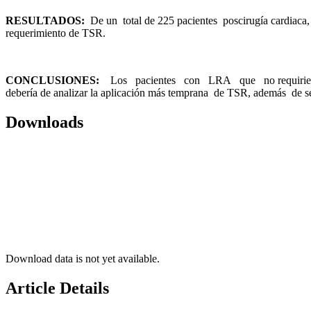
RE
S
UL
T
A
D
O
S
:
De un total de 225 pacientes poscirugía cardia
requerimiento de TSR.
C
O
N
C
L
U
S
I
O
N
E
S
:
Los pacientes con LRA que no requirieron T
debería de analizar la aplicación más temprana de TSR, además de se
Downloads
Download data is not yet available.
Article Details