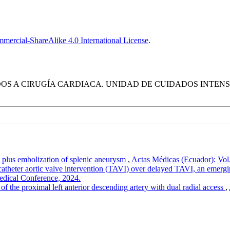
ercial-ShareAlike 4.0 International License
.
S A CIRUGÍA CARDIACA. UNIDAD DE CUIDADOS INTENSIV
 plus embolization of splenic aneurysm
,
Actas Médicas (Ecuador): Vol
atheter aortic valve intervention (TAVI) over delayed TAVI, an emergi
Medical Conference, 2024.
f the proximal left anterior descending artery with dual radial access
,