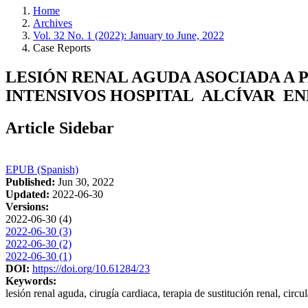
Home
Archives
Vol. 32 No. 1 (2022): January to June, 2022
Case Reports
LESIÓN RENAL AGUDA ASOCIADA A 
INTENSIVOS HOSPITAL ALCÍVAR EN
Article Sidebar
EPUB (Spanish)
Published:
Jun 30, 2022
Updated:
2022-06-30
Versions:
2022-06-30 (4)
2022-06-30 (3)
2022-06-30 (2)
2022-06-30 (1)
DOI:
https://doi.org/10.61284/23
Keywords:
lesión renal aguda, cirugía cardiaca, terapia de sustitución renal, circ