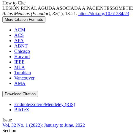
How to Cite
LESIÓN RENAL AGUDA ASOCIADA A PACIENTESSOMETIDO
Actas Médicas (Ecuador)
,
32
(1), 18-21.
https://doi.org/10.61284/23
More Citation Formats
ACM
ACS
APA
ABNT
Chicago
Harvard
IEEE
MLA
Turabian
Vancouver
AMA
Download Citation
Endnote/Zotero/Mendeley (RIS)
BibTeX
Issue
Vol. 32 No. 1 (2022): January to June, 2022
Section